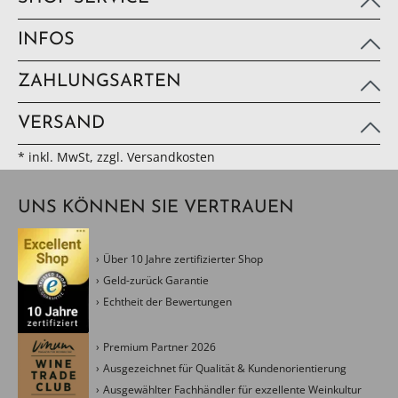
INFOS
ZAHLUNGSARTEN
VERSAND
* inkl. MwSt, zzgl. Versandkosten
UNS KÖNNEN SIE VERTRAUEN
Über 10 Jahre zertifizierter Shop
Geld-zurück Garantie
Echtheit der Bewertungen
Premium Partner 2026
Ausgezeichnet für Qualität & Kundenorientierung
Ausgewählter Fachhändler für exzellente Weinkultur