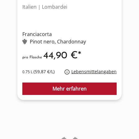
Italien | Lombardei
I
Franciacorta
F
Pinot nero
, Chardonnay
44,90 €*
pro Flasche
p
(59,87 €/L)
Lebensmittelangaben
0.75 L
1
Mehr erfahren