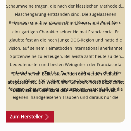
Schaumweine tragen, die nach der klassischen Methode der
Flaschengärung entstanden sind. Die zugelassenen
Rebsorten sind Chardonnay, Pinot Bianco und Pinot Nero.
Vittorio Moretti erkannte früh das Potential und den
einzigartigen Charakter seiner Heimat Franciacorta. Er
glaubte fest an die noch junge DOC-Region und hatte die
Vision, auf seinem Heimatboden international anerkannte
Spitzenweine zu erzeugen. Bellavista zählt heute zu den
bedeutendsten und besten Weingütern der Franciacorta
und wird von der Tochter Francesca Moretti geleitet. Hier
Die Weine von Bellavista wurden und werden vielfach
wird auf über 190 Hektar eigenen Weinbergen einer der
ausgezeichnet. Der Weinführer Gambero Rosso bezeichnet
feinsten Schaumweine Italiens erzeugt. Ausschließlich die
Bellavista als „die Ikone des Franciacorta in der Welt.“
eigenen, handgelesenen Trauben und daraus nur die
feinen Moste der ersten Pressung werden bei Bellavista
weiterverarbeitet. Für Gärung und Ausbau werden neben
Zum Hersteller
Edelstahltanks gebrauchte 228-Liter-Holzfässer (mindestens
7 Jahre alt) verwendet. Denn Kellermeister Mattia Vezzola