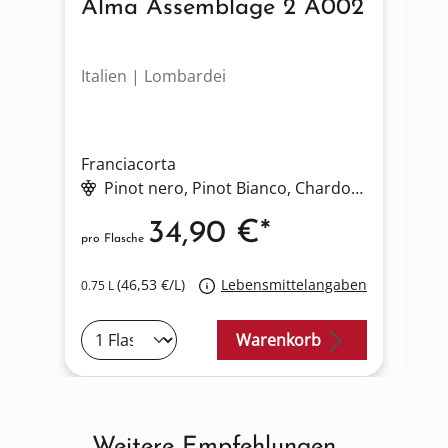
Alma Assemblage 2 A002
A
F
Italien | Lombardei
It
Franciacorta
Fr
Pinot nero
, Pinot Bianco
, Chardonnay
34,90 €*
pro Flasche
pro
(46,53 €/L)
Lebensmittelangaben
0.75 L
0.3
Warenkorb
Weitere Empfehlungen
Produktgalerie überspringen