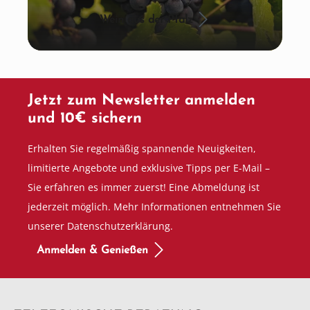
Wein aus der Pfalz
Jetzt zum Newsletter anmelden
und 10€ sichern
Erhalten Sie regelmäßig spannende Neuigkeiten,
limitierte Angebote und exklusive Tipps per E-Mail –
Sie erfahren es immer zuerst! Eine Abmeldung ist
jederzeit möglich. Mehr Informationen entnehmen Sie
unserer Datenschutzerklärung.
Anmelden & Genießen